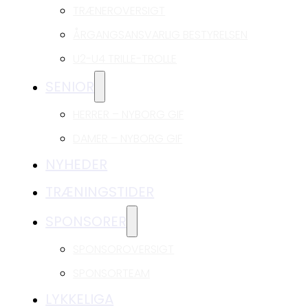
TRÆNEROVERSIGT
ÅRGANGSANSVARLIG BESTYRELSEN
U2-U4 TRILLE-TROLLE
SENIOR
HERRER – NYBORG GIF
DAMER – NYBORG GIF
NYHEDER
TRÆNINGSTIDER
SPONSORER
SPONSOROVERSIGT
SPONSORTEAM
LYKKELIGA