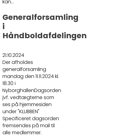
kan…
Generalforsamling
i
Håndboldafdelingen
21.10.2024
Der afholdes
generalforsamling
mandag den 11.11.2024 kl.
18.30 i
NyborghallenDagsorden
jvf. vedtægterne som
ses på hjemmesiden
under "KLUBBEN"
Specificeret dagsorden
fremsendes på mail til
alle medlemmer.