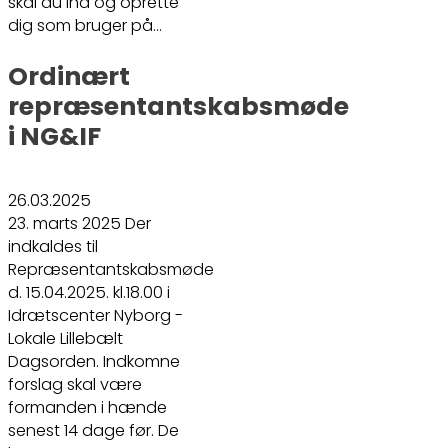
skal du ind og oprette
dig som bruger på…
Ordinært
repræsentantskabsmøde
i NG&IF
26.03.2025
23. marts 2025 Der
indkaldes til
Repræsentantskabsmøde
d. 15.04.2025. kl.18.00 i
Idrætscenter Nyborg -
Lokale Lillebælt
Dagsorden. Indkomne
forslag skal være
formanden i hænde
senest 14 dage før. De