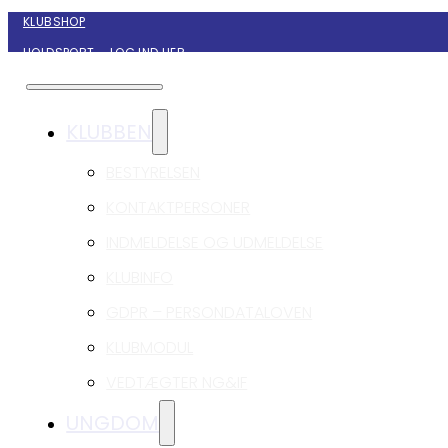
KLUBSHOP
HOLDSPORT – LOG IND HER
KONTAKT NYBORG GIF HÅNDBOLD
KLUBBEN
BESTYRELSEN
KONTAKTPERSONER
INDMELDELSE OG UDMELDELSE
KLUBINFO
GDPR – PERSONDATALOVEN
KLUBMODUL
VEDTÆGTER NG&IF
UNGDOM