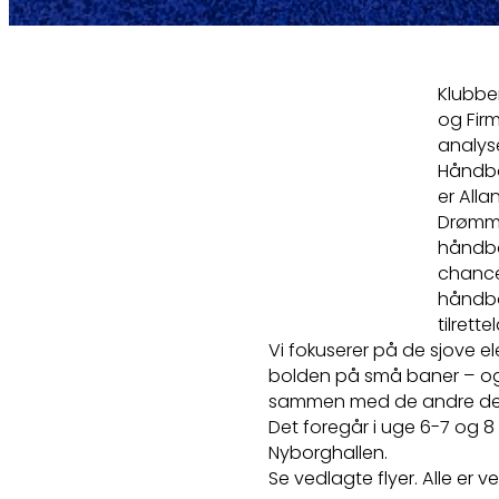
Klubbe
og Fir
analys
Håndbo
er Alla
Drømme
håndbo
chance
håndbo
tilret
Vi fokuserer på de sjove e
bolden på små baner – og
sammen med de andre del
Det foregår i uge 6-7 og 8
Nyborghallen.
Se vedlagte flyer. Alle er 