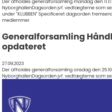
Der afholdes generalforsamling mandag den 11.11.20
NyborghallenDagsorden jvf. vedtægterne som s
under "KLUBBEN" Specificeret dagsorden fremsendes
medlemmer.
Generalforsamling Hånd
opdateret
27.09.2023
Der afholdes generalforsamling onsdag den 25.10.20
NyborghallenDagsorden jvf. vedtægterne som s