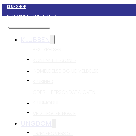
KLUBSHOP
HOLDSPORT – LOG IND HER
KONTAKT NYBORG GIF HÅNDBOLD
KLUBBEN
BESTYRELSEN
KONTAKTPERSONER
INDMELDELSE OG UDMELDELSE
KLUBINFO
GDPR – PERSONDATALOVEN
KLUBMODUL
VEDTÆGTER NG&IF
UNGDOM
TRÆNEROVERSIGT