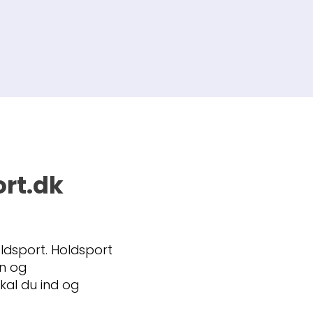
ort.dk
ldsport. Holdsport
on og
kal du ind og