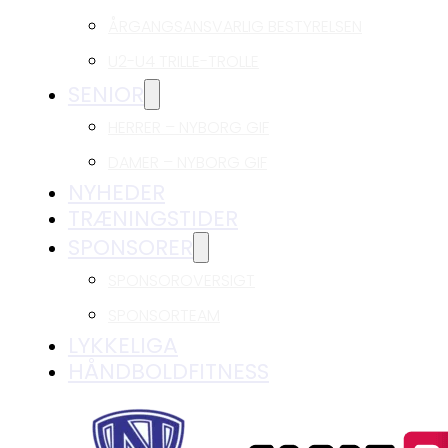
ÅRGANGSANSVARLIG BESTYRELSEN
U2-U4 TRILLE-TROLLE
SENIOR
HERRER – NYBORG GIF
DAMER – NYBORG GIF
NYHEDER
TRÆNINGSTIDER
SPONSORER
SPONSOROVERSIGT
SPONSORTEAM
LYKKELIGA
HÅNDBOLDFITNESS