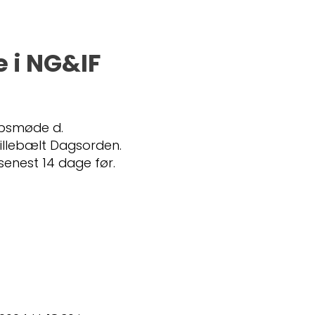
 i NG&IF
absmøde d.
 Lillebælt Dagsorden.
enest 14 dage før.