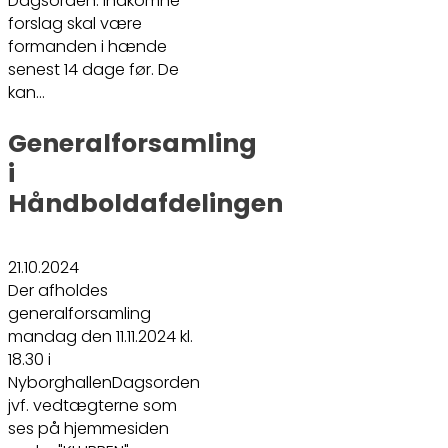
Dagsorden. Indkomne
forslag skal være
formanden i hænde
senest 14 dage før. De
kan…
Generalforsamling
i
Håndboldafdelingen
21.10.2024
Der afholdes
generalforsamling
mandag den 11.11.2024 kl.
18.30 i
NyborghallenDagsorden
jvf. vedtægterne som
ses på hjemmesiden