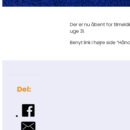
Der er nu åbent for tilmeld
uge 31.
Benyt link i højre side “Hån
Del: