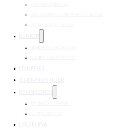
TRÆNEROVERSIGT
ÅRGANGSANSVARLIG BESTYRELSEN
U2-U4 TRILLE-TROLLE
SENIOR
HERRER – NYBORG GIF
DAMER – NYBORG GIF
NYHEDER
TRÆNINGSTIDER
SPONSORER
SPONSOROVERSIGT
SPONSORTEAM
LYKKELIGA