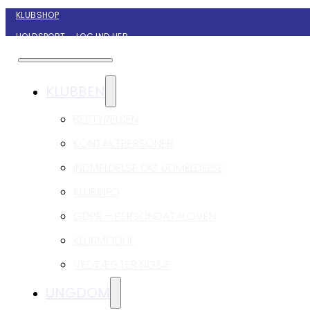
KLUBSHOP
HOLDSPORT – LOG IND HER
KONTAKT NYBORG GIF HÅNDBOLD
KLUBBEN
BESTYRELSEN
KONTAKTPERSONER
INDMELDELSE OG UDMELDELSE
KLUBINFO
GDPR – PERSONDATALOVEN
KLUBMODUL
VEDTÆGTER NG&IF
UNGDOM