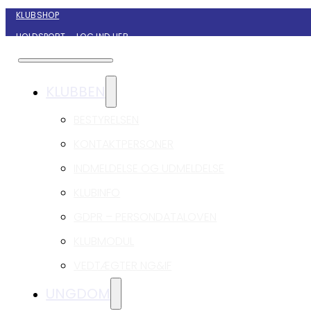
KLUBSHOP
HOLDSPORT – LOG IND HER
KONTAKT NYBORG GIF HÅNDBOLD
KLUBBEN
BESTYRELSEN
KONTAKTPERSONER
INDMELDELSE OG UDMELDELSE
KLUBINFO
GDPR – PERSONDATALOVEN
KLUBMODUL
VEDTÆGTER NG&IF
UNGDOM