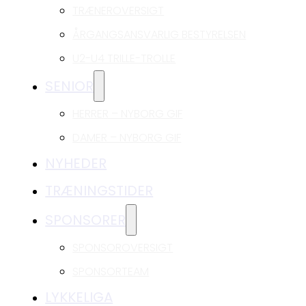
TRÆNEROVERSIGT
ÅRGANGSANSVARLIG BESTYRELSEN
U2-U4 TRILLE-TROLLE
SENIOR
HERRER – NYBORG GIF
DAMER – NYBORG GIF
NYHEDER
TRÆNINGSTIDER
SPONSORER
SPONSOROVERSIGT
SPONSORTEAM
LYKKELIGA