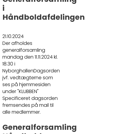
i
Håndboldafdelingen
21.10.2024
Der afholdes
generalforsamling
mandag den 11.11.2024 kl.
18.30 i
NyborghallenDagsorden
jvf. vedtægterne som
ses på hjemmesiden
under "KLUBBEN"
Specificeret dagsorden
fremsendes på mail til
alle medlemmer.
Generalforsamling