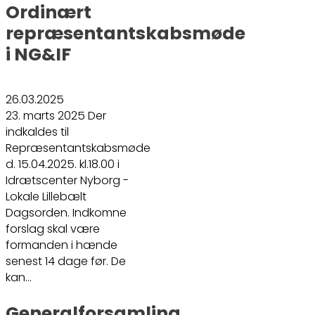
Ordinært
repræsentantskabsmøde
i NG&IF
26.03.2025
23. marts 2025 Der
indkaldes til
Repræsentantskabsmøde
d. 15.04.2025. kl.18.00 i
Idrætscenter Nyborg -
Lokale Lillebælt
Dagsorden. Indkomne
forslag skal være
formanden i hænde
senest 14 dage før. De
kan…
Generalforsamling