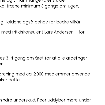
ldene og vi har mange talentfulde
skal træne minimum 3 gange om ugen,
 Holdene også behov for bedre vilkår.
med fritidskonsulent Lars Andersen – for
 3-4 gang om året for at alle afdelinger
n.
forening med ca. 2.000 medlemmer anvende
sker dette.
indre underskud. Peer uddyber mere under