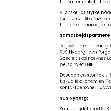
fortsat er muligt at ha
Vi ønsker at styrke bå
ressourcer til at højne
tættere samarbejde m
Samarbejdspartnere 
Jeg vil som sædvanlig t
SUS Nyborg i den forg
Specielt skal nævnes 
personalet i NIF
Desuden en stor tak til
tilskud til økonomien. T
kontaktpersoner i udval
SUS Nyborg:
Samarbejdet med SUS U