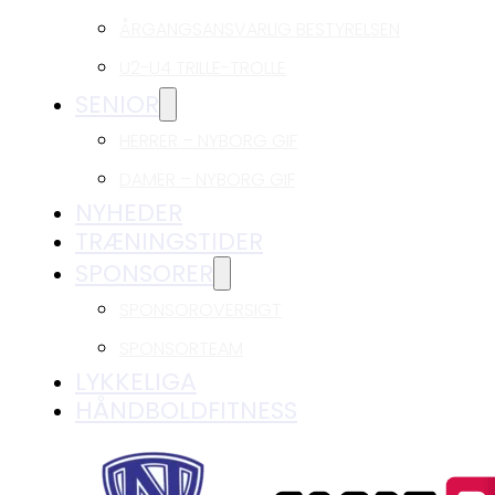
ÅRGANGSANSVARLIG BESTYRELSEN
U2-U4 TRILLE-TROLLE
SENIOR
HERRER – NYBORG GIF
DAMER – NYBORG GIF
NYHEDER
TRÆNINGSTIDER
SPONSORER
SPONSOROVERSIGT
SPONSORTEAM
LYKKELIGA
HÅNDBOLDFITNESS