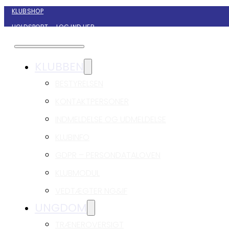
KLUBSHOP
HOLDSPORT – LOG IND HER
KONTAKT NYBORG GIF HÅNDBOLD
KLUBBEN
BESTYRELSEN
KONTAKTPERSONER
INDMELDELSE OG UDMELDELSE
KLUBINFO
GDPR – PERSONDATALOVEN
KLUBMODUL
VEDTÆGTER NG&IF
UNGDOM
TRÆNEROVERSIGT