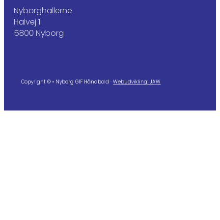
Nyborghallerne
Halvej 1
5800 Nyborg
Copyright © • Nyborg GIF Håndbold ·
Webudvikling: JAW