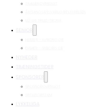
TRÆNEROVERSIGT
ÅRGANGSANSVARLIG BESTYRELSEN
U2-U4 TRILLE-TROLLE
SENIOR
HERRER – NYBORG GIF
DAMER – NYBORG GIF
NYHEDER
TRÆNINGSTIDER
SPONSORER
SPONSOROVERSIGT
SPONSORTEAM
LYKKELIGA