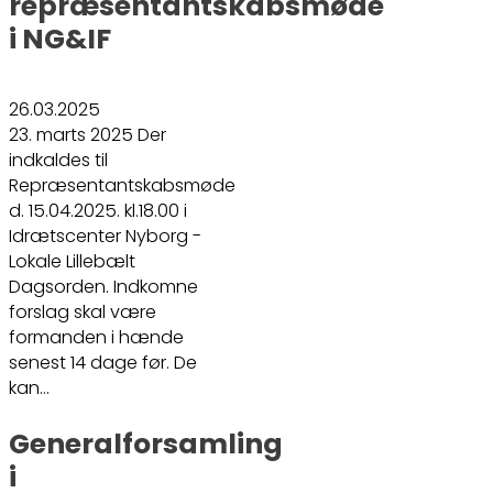
repræsentantskabsmøde
i NG&IF
26.03.2025
23. marts 2025 Der
indkaldes til
Repræsentantskabsmøde
d. 15.04.2025. kl.18.00 i
Idrætscenter Nyborg -
Lokale Lillebælt
Dagsorden. Indkomne
forslag skal være
formanden i hænde
senest 14 dage før. De
kan…
Generalforsamling
i