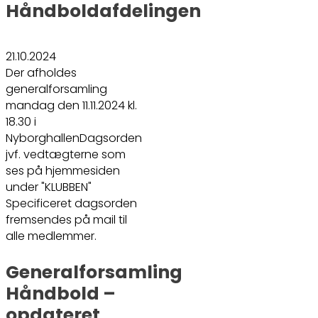
Håndboldafdelingen
21.10.2024
Der afholdes
generalforsamling
mandag den 11.11.2024 kl.
18.30 i
NyborghallenDagsorden
jvf. vedtægterne som
ses på hjemmesiden
under "KLUBBEN"
Specificeret dagsorden
fremsendes på mail til
alle medlemmer.
Generalforsamling
Håndbold –
opdateret