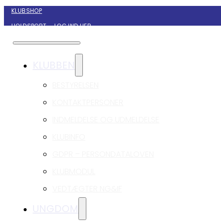
KLUBSHOP
HOLDSPORT – LOG IND HER
KONTAKT NYBORG GIF HÅNDBOLD
KLUBBEN
BESTYRELSEN
KONTAKTPERSONER
INDMELDELSE OG UDMELDELSE
KLUBINFO
GDPR – PERSONDATALOVEN
KLUBMODUL
VEDTÆGTER NG&IF
UNGDOM