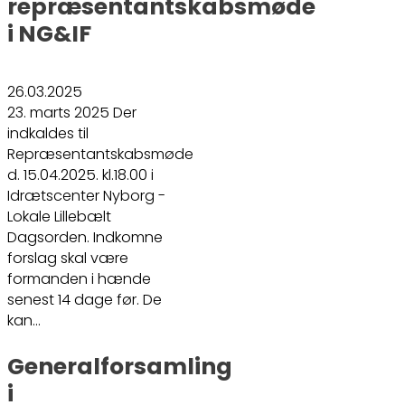
repræsentantskabsmøde
i NG&IF
26.03.2025
23. marts 2025 Der
indkaldes til
Repræsentantskabsmøde
d. 15.04.2025. kl.18.00 i
Idrætscenter Nyborg -
Lokale Lillebælt
Dagsorden. Indkomne
forslag skal være
formanden i hænde
senest 14 dage før. De
kan…
Generalforsamling
i