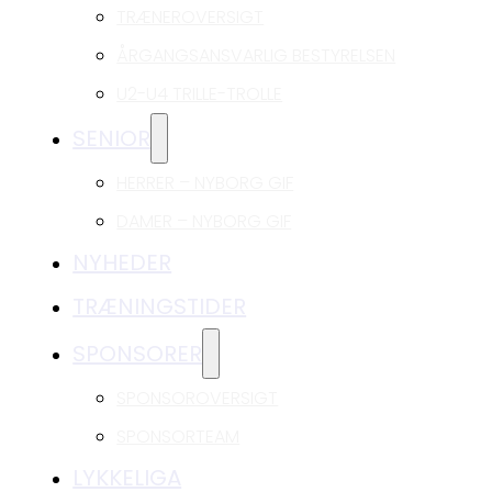
TRÆNEROVERSIGT
ÅRGANGSANSVARLIG BESTYRELSEN
U2-U4 TRILLE-TROLLE
SENIOR
HERRER – NYBORG GIF
DAMER – NYBORG GIF
NYHEDER
TRÆNINGSTIDER
SPONSORER
SPONSOROVERSIGT
SPONSORTEAM
LYKKELIGA