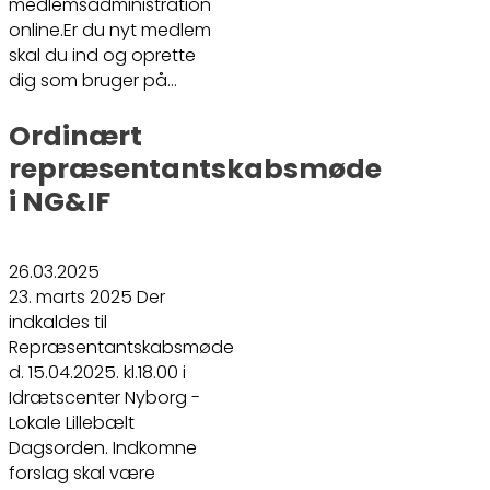
medlemsadministration
online.Er du nyt medlem
skal du ind og oprette
dig som bruger på…
Ordinært
repræsentantskabsmøde
i NG&IF
26.03.2025
23. marts 2025 Der
indkaldes til
Repræsentantskabsmøde
d. 15.04.2025. kl.18.00 i
Idrætscenter Nyborg -
Lokale Lillebælt
Dagsorden. Indkomne
forslag skal være