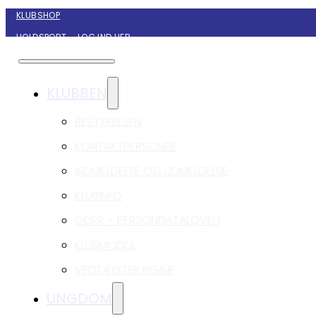
KLUBSHOP
HOLDSPORT – LOG IND HER
KONTAKT NYBORG GIF HÅNDBOLD
KLUBBEN
BESTYRELSEN
KONTAKTPERSONER
INDMELDELSE OG UDMELDELSE
KLUBINFO
GDPR – PERSONDATALOVEN
KLUBMODUL
VEDTÆGTER NG&IF
UNGDOM