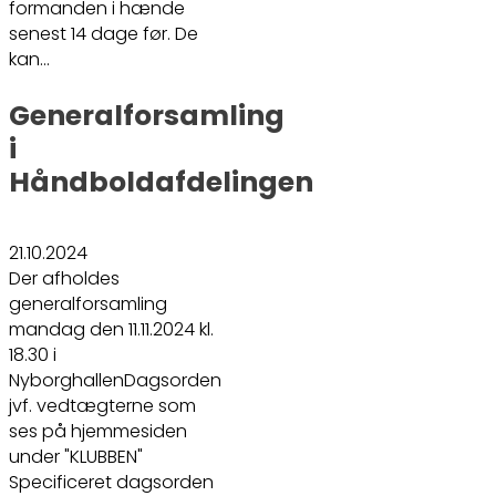
formanden i hænde
senest 14 dage før. De
kan…
Generalforsamling
i
Håndboldafdelingen
21.10.2024
Der afholdes
generalforsamling
mandag den 11.11.2024 kl.
18.30 i
NyborghallenDagsorden
jvf. vedtægterne som
ses på hjemmesiden
under "KLUBBEN"
Specificeret dagsorden