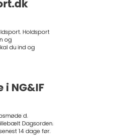
ort.dk
ldsport. Holdsport
on og
kal du ind og
 i NG&IF
absmøde d.
 Lillebælt Dagsorden.
enest 14 dage før.