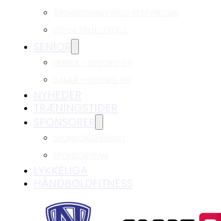
ÅRGANGSANSVARLIG BESTYRELSEN
U2-U4 TRILLE-TROLLE
SENIOR
HERRER – NYBORG GIF
DAMER – NYBORG GIF
NYHEDER
TRÆNINGSTIDER
SPONSORER
SPONSOROVERSIGT
SPONSORTEAM
LYKKELIGA
HÅNDBOLDFITNESS