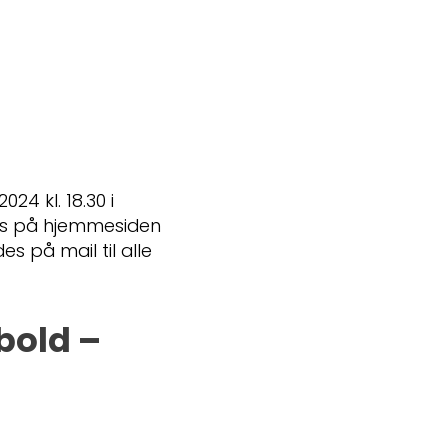
24 kl. 18.30 i
es på hjemmesiden
 på mail til alle
bold –