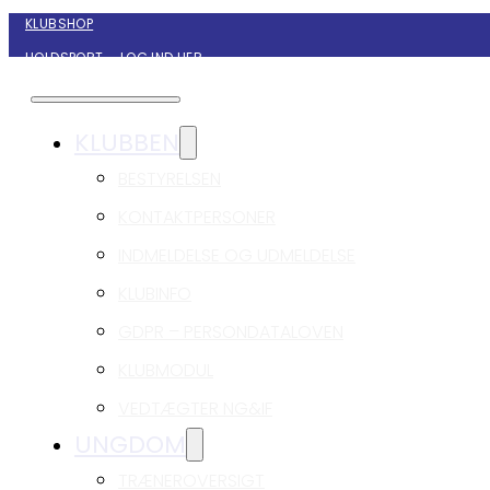
KLUBSHOP
HOLDSPORT – LOG IND HER
KONTAKT NYBORG GIF HÅNDBOLD
KLUBBEN
BESTYRELSEN
KONTAKTPERSONER
INDMELDELSE OG UDMELDELSE
KLUBINFO
GDPR – PERSONDATALOVEN
KLUBMODUL
VEDTÆGTER NG&IF
UNGDOM
TRÆNEROVERSIGT