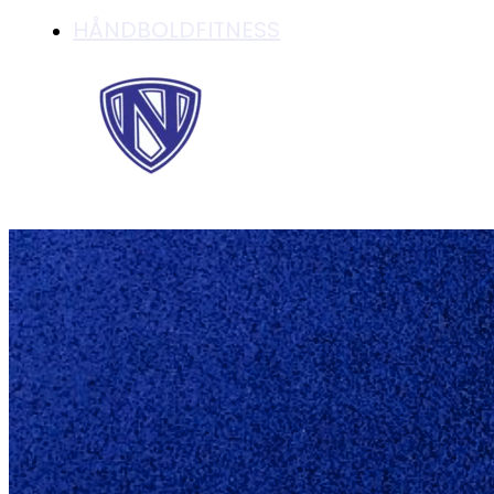
HÅNDBOLDFITNESS
DHF'S HÅNDBOLD
BORGESKOVSKOL