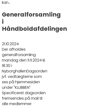
kan…
Generalforsamling
i
Håndboldafdelingen
21.10.2024
Der afholdes
generalforsamling
mandag den 11.11.2024 kl.
18.30 i
NyborghallenDagsorden
jvf. vedtægterne som
ses på hjemmesiden
under "KLUBBEN"
Specificeret dagsorden
fremsendes på mail til
alle medlemmer.