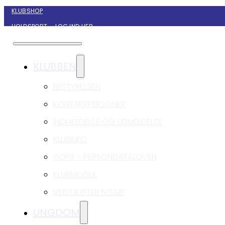
KLUBSHOP
HOLDSPORT – LOG IND HER
KONTAKT NYBORG GIF HÅNDBOLD
KLUBBEN
BESTYRELSEN
KONTAKTPERSONER
INDMELDELSE OG UDMELDELSE
KLUBINFO
GDPR – PERSONDATALOVEN
KLUBMODUL
VEDTÆGTER NG&IF
UNGDOM