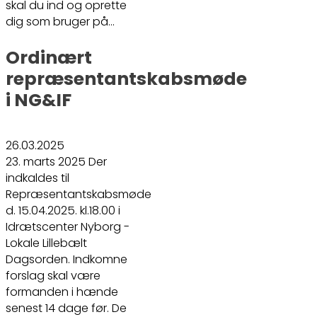
skal du ind og oprette
dig som bruger på…
Ordinært
repræsentantskabsmøde
i NG&IF
26.03.2025
23. marts 2025 Der
indkaldes til
Repræsentantskabsmøde
d. 15.04.2025. kl.18.00 i
Idrætscenter Nyborg -
Lokale Lillebælt
Dagsorden. Indkomne
forslag skal være
formanden i hænde
senest 14 dage før. De