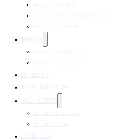
TRÆNEROVERSIGT
ÅRGANGSANSVARLIG BESTYRELSEN
U2-U4 TRILLE-TROLLE
SENIOR
HERRER – NYBORG GIF
DAMER – NYBORG GIF
NYHEDER
TRÆNINGSTIDER
SPONSORER
SPONSOROVERSIGT
SPONSORTEAM
LYKKELIGA