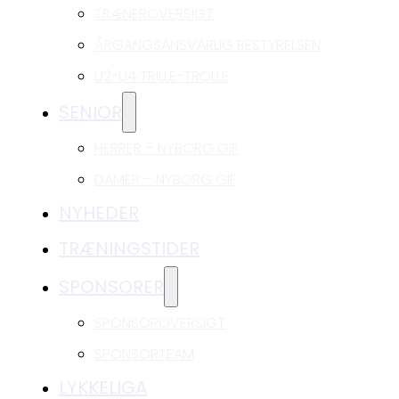
TRÆNEROVERSIGT
ÅRGANGSANSVARLIG BESTYRELSEN
U2-U4 TRILLE-TROLLE
SENIOR
HERRER – NYBORG GIF
DAMER – NYBORG GIF
NYHEDER
TRÆNINGSTIDER
SPONSORER
SPONSOROVERSIGT
SPONSORTEAM
LYKKELIGA