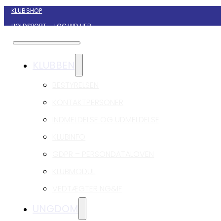
KLUBSHOP
HOLDSPORT – LOG IND HER
KONTAKT NYBORG GIF HÅNDBOLD
KLUBBEN
BESTYRELSEN
KONTAKTPERSONER
INDMELDELSE OG UDMELDELSE
KLUBINFO
GDPR – PERSONDATALOVEN
KLUBMODUL
VEDTÆGTER NG&IF
UNGDOM