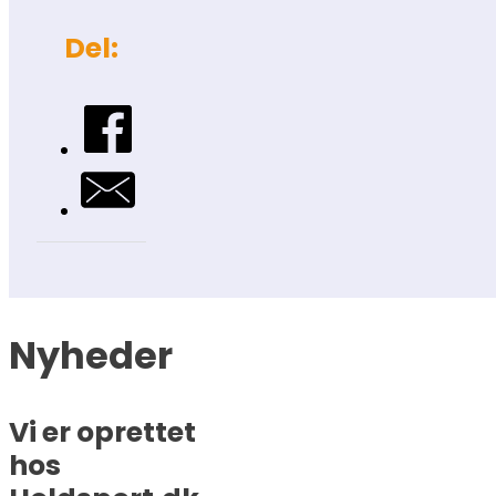
Del:
Nyheder
Vi er oprettet
hos