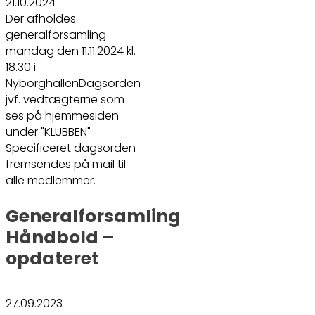
21.10.2024
Der afholdes
generalforsamling
mandag den 11.11.2024 kl.
18.30 i
NyborghallenDagsorden
jvf. vedtægterne som
ses på hjemmesiden
under "KLUBBEN"
Specificeret dagsorden
fremsendes på mail til
alle medlemmer.
Generalforsamling
Håndbold –
opdateret
27.09.2023