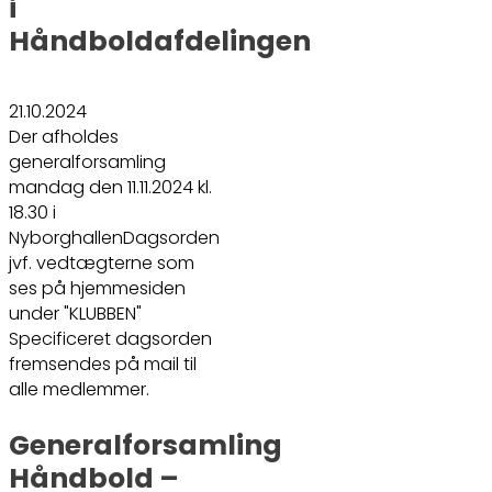
i
Håndboldafdelingen
21.10.2024
Der afholdes
generalforsamling
mandag den 11.11.2024 kl.
18.30 i
NyborghallenDagsorden
jvf. vedtægterne som
ses på hjemmesiden
under "KLUBBEN"
Specificeret dagsorden
fremsendes på mail til
alle medlemmer.
Generalforsamling
Håndbold –