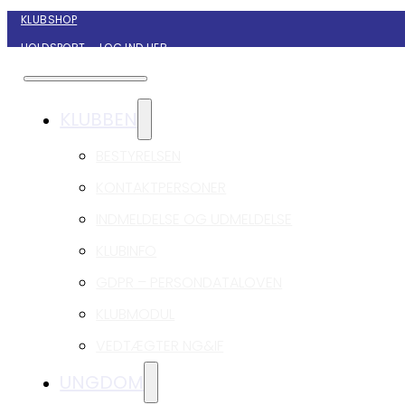
KLUBSHOP
HOLDSPORT – LOG IND HER
KONTAKT NYBORG GIF HÅNDBOLD
KLUBBEN
BESTYRELSEN
KONTAKTPERSONER
INDMELDELSE OG UDMELDELSE
KLUBINFO
GDPR – PERSONDATALOVEN
KLUBMODUL
VEDTÆGTER NG&IF
UNGDOM