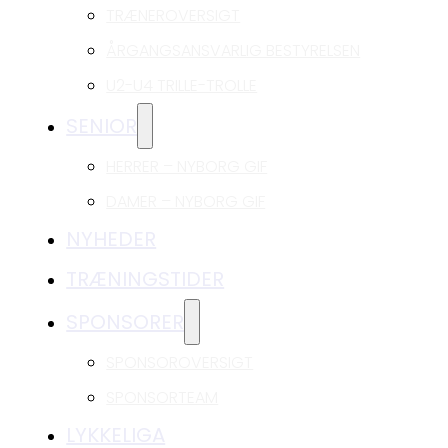
TRÆNEROVERSIGT
ÅRGANGSANSVARLIG BESTYRELSEN
U2-U4 TRILLE-TROLLE
SENIOR
HERRER – NYBORG GIF
DAMER – NYBORG GIF
NYHEDER
TRÆNINGSTIDER
SPONSORER
SPONSOROVERSIGT
SPONSORTEAM
LYKKELIGA