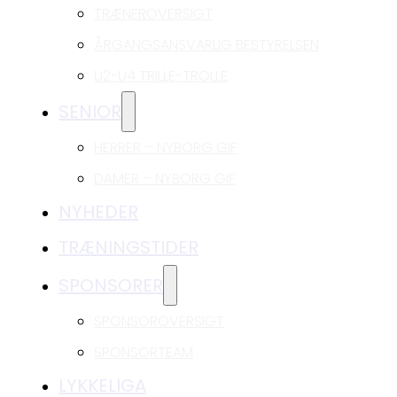
TRÆNEROVERSIGT
ÅRGANGSANSVARLIG BESTYRELSEN
U2-U4 TRILLE-TROLLE
SENIOR
HERRER – NYBORG GIF
DAMER – NYBORG GIF
NYHEDER
TRÆNINGSTIDER
SPONSORER
SPONSOROVERSIGT
SPONSORTEAM
LYKKELIGA