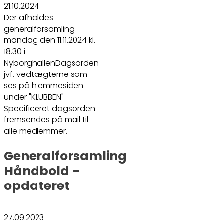
21.10.2024
Der afholdes
generalforsamling
mandag den 11.11.2024 kl.
18.30 i
NyborghallenDagsorden
jvf. vedtægterne som
ses på hjemmesiden
under "KLUBBEN"
Specificeret dagsorden
fremsendes på mail til
alle medlemmer.
Generalforsamling
Håndbold –
opdateret
27.09.2023