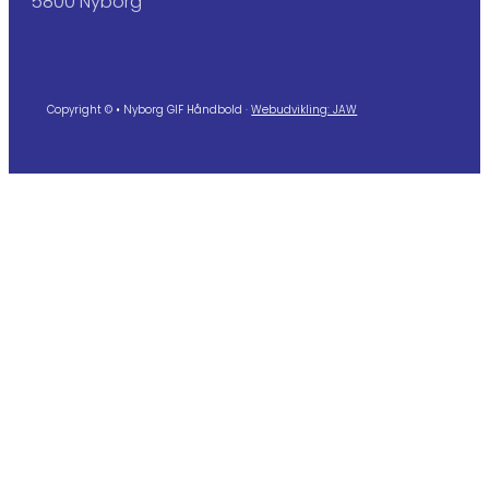
5800 Nyborg
Copyright © • Nyborg GIF Håndbold ·
Webudvikling: JAW