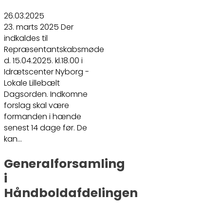
26.03.2025
23. marts 2025 Der
indkaldes til
Repræsentantskabsmøde
d. 15.04.2025. kl.18.00 i
Idrætscenter Nyborg -
Lokale Lillebælt
Dagsorden. Indkomne
forslag skal være
formanden i hænde
senest 14 dage før. De
kan…
Generalforsamling
i
Håndboldafdelingen