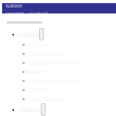
KLUBSHOP
HOLDSPORT – LOG IND HER
KONTAKT NYBORG GIF HÅNDBOLD
KLUBBEN
BESTYRELSEN
KONTAKTPERSONER
INDMELDELSE OG UDMELDELSE
KLUBINFO
GDPR – PERSONDATALOVEN
KLUBMODUL
VEDTÆGTER NG&IF
UNGDOM