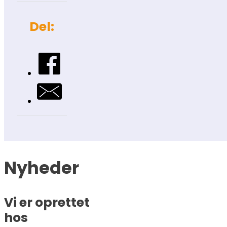
Del:
Nyheder
Vi er oprettet
hos