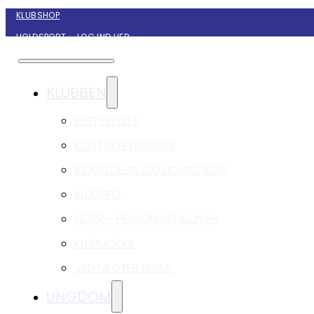
KLUBSHOP
HOLDSPORT – LOG IND HER
KONTAKT NYBORG GIF HÅNDBOLD
KLUBBEN
BESTYRELSEN
KONTAKTPERSONER
INDMELDELSE OG UDMELDELSE
KLUBINFO
GDPR – PERSONDATALOVEN
KLUBMODUL
VEDTÆGTER NG&IF
UNGDOM