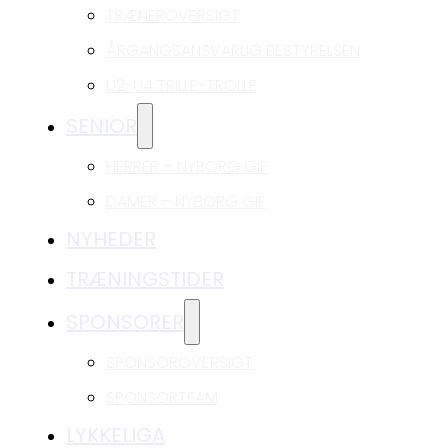
TRÆNEROVERSIGT
ÅRGANGSANSVARLIG BESTYRELSEN
U2-U4 TRILLE-TROLLE
SENIOR
HERRER – NYBORG GIF
DAMER – NYBORG GIF
NYHEDER
TRÆNINGSTIDER
SPONSORER
SPONSOROVERSIGT
SPONSORTEAM
LYKKELIGA