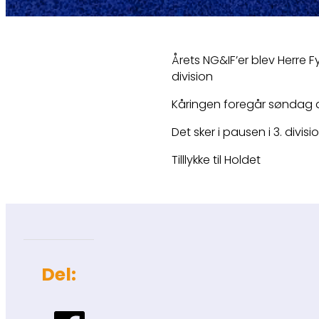
Årets NG&IF’er blev Herre F
division
Kåringen foregår søndag de
Det sker i pausen i 3. divisi
Tilllykke til Holdet
Del: