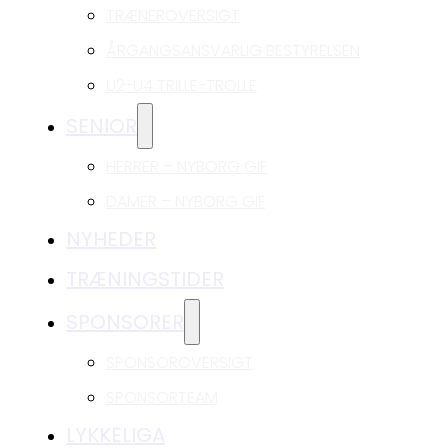
TRÆNEROVERSIGT
ÅRGANGSANSVARLIG BESTYRELSEN
U2-U4 TRILLE-TROLLE
SENIOR
HERRER – NYBORG GIF
DAMER – NYBORG GIF
NYHEDER
TRÆNINGSTIDER
SPONSORER
SPONSOROVERSIGT
SPONSORTEAM
LYKKELIGA