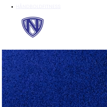
HÅNDBOLDFITNESS
ÅRETS N.G. & I.F. '