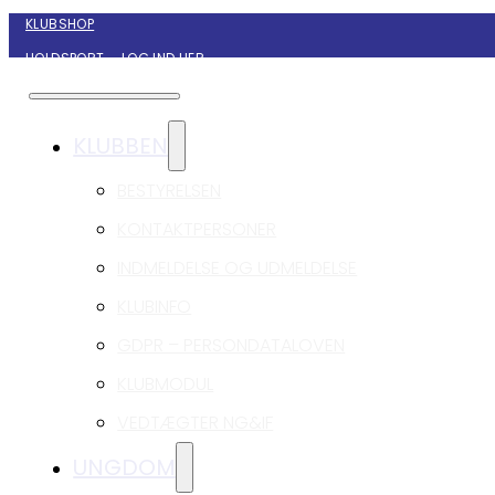
KLUBSHOP
HOLDSPORT – LOG IND HER
KONTAKT NYBORG GIF HÅNDBOLD
KLUBBEN
BESTYRELSEN
KONTAKTPERSONER
INDMELDELSE OG UDMELDELSE
KLUBINFO
GDPR – PERSONDATALOVEN
KLUBMODUL
VEDTÆGTER NG&IF
UNGDOM