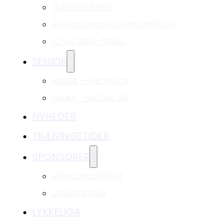
TRÆNEROVERSIGT
ÅRGANGSANSVARLIG BESTYRELSEN
U2-U4 TRILLE-TROLLE
SENIOR
HERRER – NYBORG GIF
DAMER – NYBORG GIF
NYHEDER
TRÆNINGSTIDER
SPONSORER
SPONSOROVERSIGT
SPONSORTEAM
LYKKELIGA