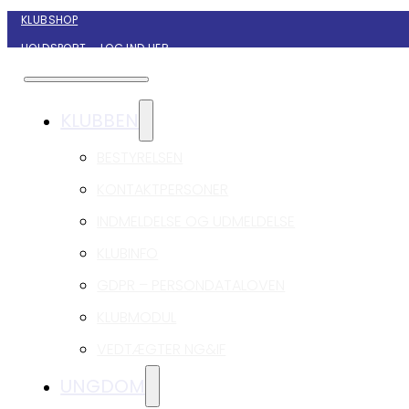
KLUBSHOP
HOLDSPORT – LOG IND HER
KONTAKT NYBORG GIF HÅNDBOLD
KLUBBEN
BESTYRELSEN
KONTAKTPERSONER
INDMELDELSE OG UDMELDELSE
KLUBINFO
GDPR – PERSONDATALOVEN
KLUBMODUL
VEDTÆGTER NG&IF
UNGDOM