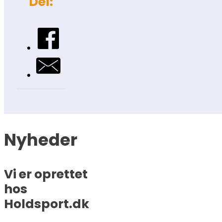
Del:
Nyheder
Vi er oprettet
hos
Holdsport.dk