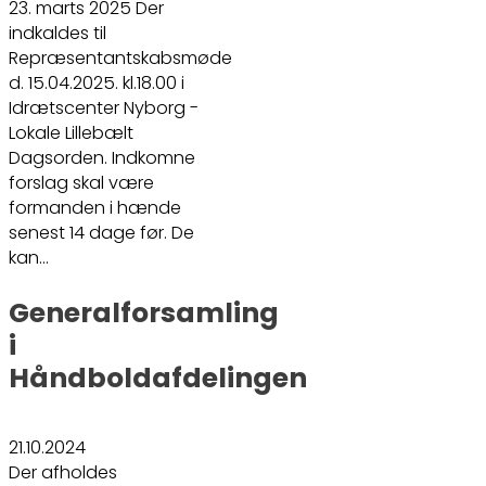
23. marts 2025 Der
indkaldes til
Repræsentantskabsmøde
d. 15.04.2025. kl.18.00 i
Idrætscenter Nyborg -
Lokale Lillebælt
Dagsorden. Indkomne
forslag skal være
formanden i hænde
senest 14 dage før. De
kan…
Generalforsamling
i
Håndboldafdelingen
21.10.2024
Der afholdes