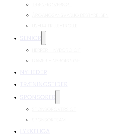
TRÆNEROVERSIGT
ÅRGANGSANSVARLIG BESTYRELSEN
U2-U4 TRILLE-TROLLE
SENIOR
HERRER – NYBORG GIF
DAMER – NYBORG GIF
NYHEDER
TRÆNINGSTIDER
SPONSORER
SPONSOROVERSIGT
SPONSORTEAM
LYKKELIGA