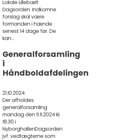
Lokale Lillebælt
Dagsorden. Indkomne
forslag skal være
formanden i hænde
senest 14 dage før. De
kan…
Generalforsamling
i
Håndboldafdelingen
21.10.2024
Der afholdes
generalforsamling
mandag den 11.11.2024 kl.
18.30 i
NyborghallenDagsorden
jvf. vedtægterne som