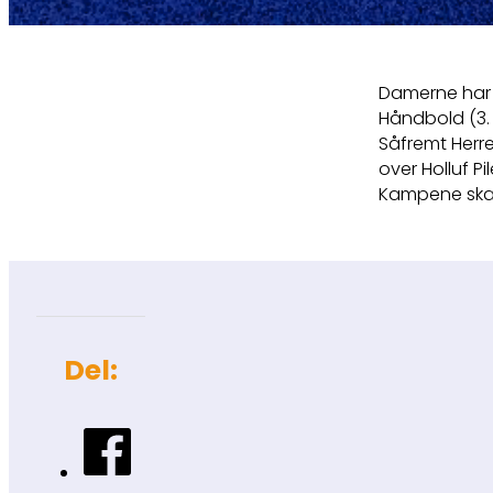
Damerne har
Håndbold (3. 
Såfremt Herre
over Holluf P
Kampene skal 
Del: