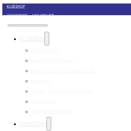
KLUBSHOP
HOLDSPORT – LOG IND HER
KONTAKT NYBORG GIF HÅNDBOLD
KLUBBEN
BESTYRELSEN
KONTAKTPERSONER
INDMELDELSE OG UDMELDELSE
KLUBINFO
GDPR – PERSONDATALOVEN
KLUBMODUL
VEDTÆGTER NG&IF
UNGDOM