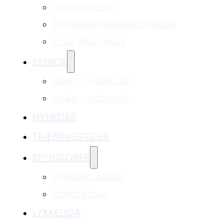
TRÆNEROVERSIGT
ÅRGANGSANSVARLIG BESTYRELSEN
U2-U4 TRILLE-TROLLE
SENIOR
HERRER – NYBORG GIF
DAMER – NYBORG GIF
NYHEDER
TRÆNINGSTIDER
SPONSORER
SPONSOROVERSIGT
SPONSORTEAM
LYKKELIGA