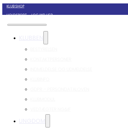
KLUBSHOP
HOLDSPORT – LOG IND HER
KONTAKT NYBORG GIF HÅNDBOLD
KLUBBEN
BESTYRELSEN
KONTAKTPERSONER
INDMELDELSE OG UDMELDELSE
KLUBINFO
GDPR – PERSONDATALOVEN
KLUBMODUL
VEDTÆGTER NG&IF
UNGDOM