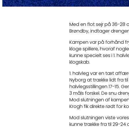
Med en flot sejr på 36-28
Brøndby, indtager drengene
Kampen var på forhånd fry
kloge spillere, hvoraf nogl
kunne specielt ses i 1. ha
klogskab.
1. halvleg var en tæt affære
Nyborg at trække lidt fra ti
halvlegsstillingen 17-15. G
3 måls forskel. De snu dre
Mod slutningen af kampen 
Krogh fik direkte rødt for
Mod slutningen viste vore
kunne trække fra til 29-24 