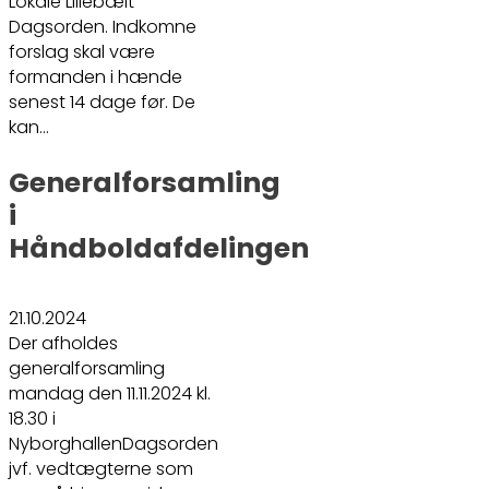
Lokale Lillebælt
Dagsorden. Indkomne
forslag skal være
formanden i hænde
senest 14 dage før. De
kan…
Generalforsamling
i
Håndboldafdelingen
21.10.2024
Der afholdes
generalforsamling
mandag den 11.11.2024 kl.
18.30 i
NyborghallenDagsorden
jvf. vedtægterne som